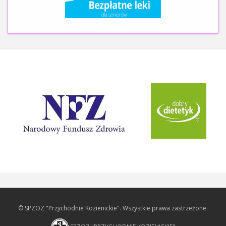
© SPZOZ "Przychodnie Kozienickie". Wszystkie prawa zastrzeżone.