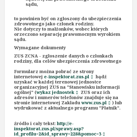
sądu,
to powinien być on zgłoszony do ubezpieczenia
zdrowotnego jako członek rodziny.
Nie dotyczy to małżonków, wobec których
orzeczono separację prawomocnym wyrokiem
sądu.
Wymagane dokumenty
ZUS ZCNA - zgłoszenie danych o członkach
rodziny, dla celów ubezpieczenia zdrowotnego
Formularz można pobrać ze strony
internetowej
e-inspektorat.zus.pl
bądź
uzyskać w każdej terenowej jednostce
organizacyjnej ZUS na "Stanowisku informacji
ogólnej" (
wykaz jednostek
ZUS oraz ich
adresów i numerów telefonów znajduje się na
stronie internetowej Zakładu
www.zus.pl
) lub
wydrukować z aktualnego programu "Płatnik".
źródło i cały tekst:
http://e-
inspektorat.zus.pl/sprawy.asp?
id_profilu=2&id_sprawy=228&pomoc=3