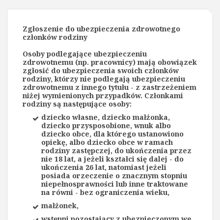
Zgłoszenie do ubezpieczenia zdrowotnego
członków rodziny
Osoby podlegające ubezpieczeniu
zdrowotnemu (np. pracownicy) mają obowiązek
zgłosić do ubezpieczenia swoich członków
rodziny, którzy nie podlegają ubezpieczeniu
zdrowotnemu z innego tytułu - z zastrzeżeniem
niżej wymienionych przypadków. Członkami
rodziny są następujące osoby:
dziecko własne, dziecko małżonka,
dziecko przysposobione, wnuk albo
dziecko obce, dla którego ustanowiono
opiekę, albo dziecko obce w ramach
rodziny zastępczej, do ukończenia przez
nie 18 lat, a jeżeli kształci się dalej - do
ukończenia 26 lat, natomiast jeżeli
posiada orzeczenie o znacznym stopniu
niepełnosprawności lub inne traktowane
na równi - bez ograniczenia wieku,
małżonek,
wstępni pozostający z ubezpieczonym we