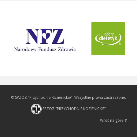
© SPZOZ "Przychodnie Kozienickie". Wszystkie prawa zastrzeżone.
SPZOZ "PRZYCHODNIE KOZIENICKIE"
Wróć na górę